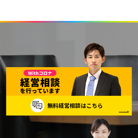
【法令・規範の遵守】
当社は、個人情報に関する法令、国が定める指針、そ
の他の規範及び社会秩序を遵守し、個人情報の適切な
保護に努めます。
【個人情報の適切な管理】
当社は、私たちが取り扱う個人情報について、不正ア
クセス、紛失、破壊、改ざん、漏えいなどの危険を十
分に認識し、合理的な安全対策を実施するとともに、
問題が発生した場合は適切な是正措置を講じます。
【問い合わせへの対応】
当社は、私たちが取り扱う個人情報について、本人か
無料経営相談はこちら
ら開示、訂正、利用停止及び苦情相談等のお問い合わ
せがあった場合は適正に対応します。
【継続的改善】
当社は、個人情報保護に関する管理規程及び管理体制
を整備し、全社員で徹底して運用するとともに定期的