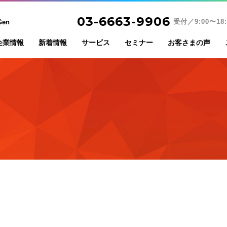
03-6663-9906
受付／9:00〜18:
en
企業情報
新着情報
サービス
セミナー
お客さまの声
会社概要
コンサルティング
社名／ロゴ／マスコットアニマル
経営勉強会
ミッション／ビジョン
業務代行サービス
ZitzGenプロフェッショナル戒律