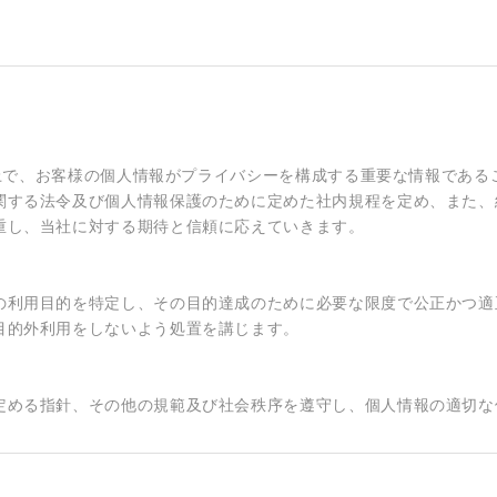
する上で、お客様の個人情報がプライバシーを構成する重要な情報であ
関する法令及び個人情報保護のために定めた社内規程を定め、また、
重し、当社に対する期待と信頼に応えていきます。
の利用目的を特定し、その目的達成のために必要な限度で公正かつ適
目的外利用をしないよう処置を講じます。
定める指針、その他の規範及び社会秩序を遵守し、個人情報の適切な
ついて、不正アクセス、紛失、破壊、改ざん、漏えいなどの危険を十