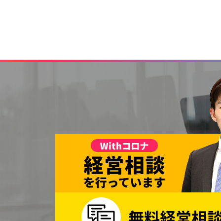
するとともに、問題が発生した場合は
【問い合わせへの対応】
当社は、私たちが取り扱う個人情報に
【継続的改善】
当社は、個人情報保護に関する管理規
ます。
2020年6月22日 制定
株式会社ZitzGen
代表取締役 吉本 大起
＜個人情報保護に関する連絡先＞
連絡先：経営推進チーム
TEL：03-6663-9906
Mail：info@zitzgen.com
無料経営相