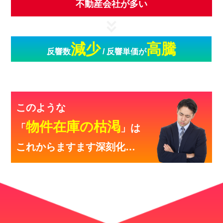
不動産会社が多い
減少
高騰
反響数
/ 反響単価が
このような
物件在庫の枯渇
「
」は
これからますます深刻化…