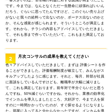
一番大きいのは、管理職の利益に対する認識が高まったこと
です。今までは、なんとなくただ一生懸命に頑張ればいいん
だろう、ぐらいに思ってたんですけど、このぐらい売り上げ
がないと我々の給料って出ないのか、ボーナス出ないのかと
か、そんな感覚が感じられます。そういうところが満足しま
す。それから、チラシの内容もアドバイスしていただきまし
て、それも形まで作っていただいて、これもまた満足してお
ります。
月次コンサルの成果を教えてください
2
色々アドバイスしていただきまして、まずは 評価シートを作
ることができました。評価報酬制度が確立して、みんながス
キルアップしたように感じます。それと、毎月、幹部が社員
に面談をしているんですけども、離職率が大幅に減りまし
て、これも満足しております。前年対で半分ぐらいだと思う
んですね、50%減ぐらいですかね。それから、業務の効率化
でインカムを導入しましたところ、大好評で、今まで人を探
すのに一時間かかっていたのが、すぐ探せるようになりまし
た。部屋に入ってると分からなかったですが、インカムを導